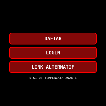
DAFTAR
LOGIN
LINK ALTERNATIF
$ SITUS TERPERCAYA 2026 $